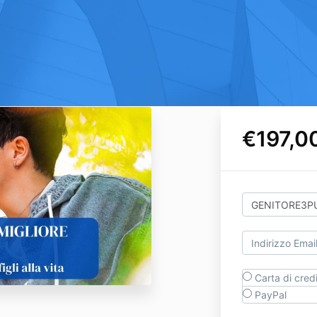
€197,0
Carta di cred
PayPal