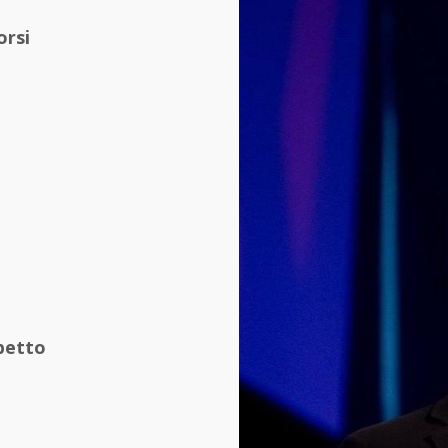
orsi
spetto