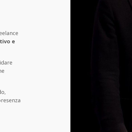
reelance
tivo e
idare
he
do,
presenza